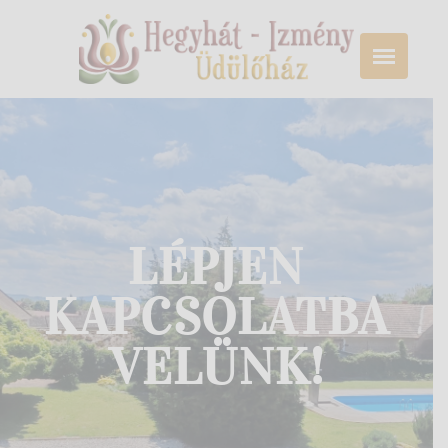
LÉPJEN
KAPCSOLATBA
VELÜNK!