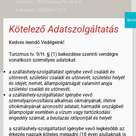
Székhely: 7353 Izmény Fő utca 4.
Adószám: 13256861-2-17
Bezá
Számlaszám:
Kötelező Adatszolgáltatás
K&H Bank Zrt. –
10404687-50526683-81501002
Kedves leendő Vedégeink!
NTAK regisztrációs szám: KO19003207
Turizmus tv. 9/H. § (1) bekezdése szerinti vendégre
vonatkozó személyes adatokat:
a szálláshely-szolgáltatást igénybe vevő családi és
utónevét, születési családi és utónevét, születési helyét
és idejét, nemét, állampolgárságát valamint anyja
születési családi és utónevét,
a szálláshely-szolgáltatást igénybe vevő
személyazonosításra alkalmas okmányának, illetve
útiokmányának azonosító adatait, harmadik országbeli
állampolgár esetében a vízum vagy tartózkodási
engedély számát, a beutazás időpontját és helyét
a szálláshely-szolgáltatást igénybe vevő legkésőbb az
érkezés napjaik köteles megadni (18 éven aluliaknak is