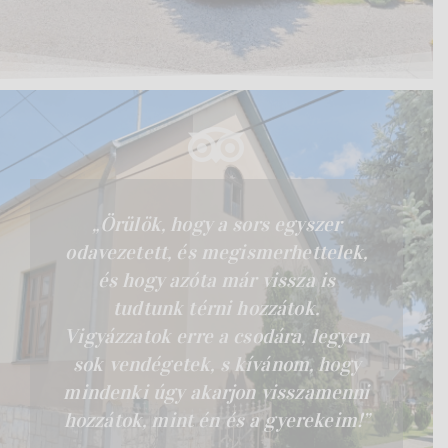
„Örülök, hogy a sors egyszer
odavezetett, és megismerhettelek,
és hogy azóta már vissza is
tudtunk térni hozzátok.
Vigyázzatok erre a csodára, legyen
sok vendégetek, s kívánom, hogy
mindenki úgy akarjon visszamenni
hozzátok, mint én és a gyerekeim!”