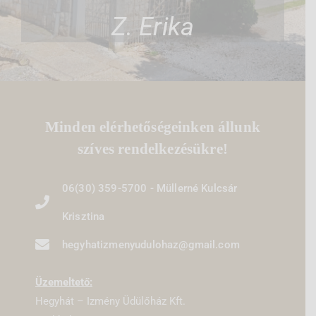
Z. Erika
Minden elérhetőségeinken állunk
szíves rendelkezésükre!
06(30) 359-5700 - Müllerné Kulcsár
Krisztina
hegyhatizmenyudulohaz@gmail.com
Üzemeltető:
Hegyhát – Izmény Üdülőház Kft.