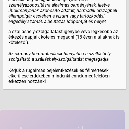
mindenki a teraszokon vagy az étkezőben.
személyazonosításra alkalmas okmányának, illetve
útiokmányának azonosító adatait, harmadik országbeli
állampolgár esetében a vízum vagy tartózkodási
Napi háromszori étkezést biztosítunk
engedély számát, a beutazás időpontját és helyét
svédasztalos reggelivel, de lehetőség van
a szálláshely-szolgáltatást igénybe vevő legkésőbb az
önállóan főzni bográcsban vagy a
érkezés napjaik köteles megadni (18 éven aluliaknak is
kemencében is.
kötelező!).
Az okmány bemutatásának hiányában a szálláshely-
Utolsó este házi kemencés kenyérlángost és
szolgáltató a szálláshely-szolgáltatást megtagadja.
pizzát kínálunk, amiből korlátlan fogyasztást
Kérjük a rugalmas bejelentkezések és félreértések
biztosítunk.
elkerülése érdekében mindenki ennek megfelelően
érkezzen hozzánk!