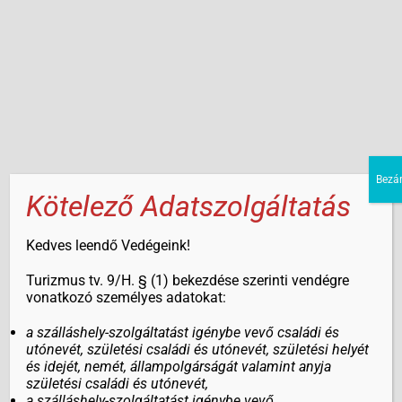
Bezá
Kötelező Adatszolgáltatás
Szolgáltatásunkró
Kedves leendő Vedégeink!
Turizmus tv. 9/H. § (1) bekezdése szerinti vendégre
l
vonatkozó személyes adatokat:
a szálláshely-szolgáltatást igénybe vevő családi és
utónevét, születési családi és utónevét, születési helyét
Hatalmas kertünk és a medence ideális egy
és idejét, nemét, állampolgárságát valamint anyja
születési családi és utónevét,
nagy bulihoz, de rossz idő esetén is elfér
a szálláshely-szolgáltatást igénybe vevő